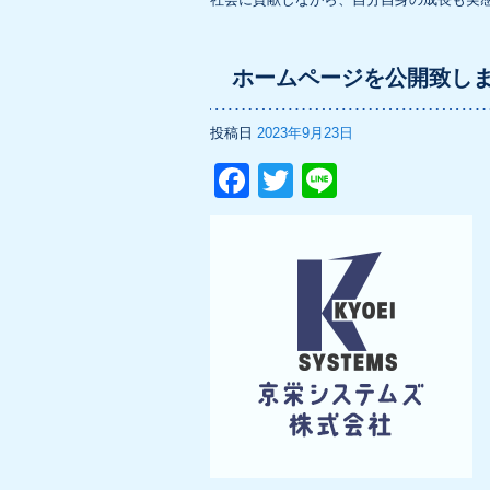
ホームページを公開致し
投稿日
2023年9月23日
F
T
Li
a
wi
n
c
tt
e
e
er
b
o
o
k