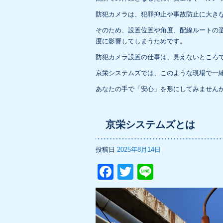
防犯カメラは、犯罪抑止や事故防止に大き
そのため、設置位置や角度、配線ルートの
度に影響してしまうためです。
防犯カメラ設置の仕事は、見えないところ
京栄システムズでは、このような現場で一
あなたの手で「安心」を形にしてみません
京栄システムズとは
投稿日
2025年8月14日
F
T
Li
a
wi
n
c
tt
e
e
er