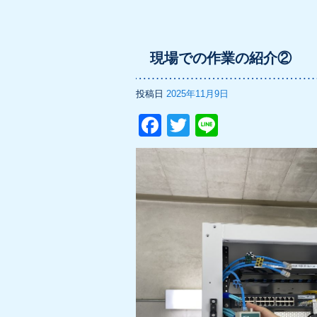
現場での作業の紹介②
投稿日
2025年11月9日
F
T
Li
a
wi
n
c
tt
e
e
er
b
o
o
k