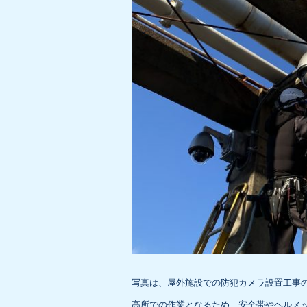
o
o
k
写真は、屋外施設での防犯カメラ設置工事
高所での作業となるため、安全帯やヘルメ