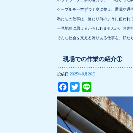
ケーブルを一本ずつ丁寧に整え、通電や通
私たちの仕事は、当たり前のように使われ
一見地味に思えるかもしれませんが、お客
そんな社会を支える誇りある仕事を、私たち
現場での作業の紹介①
投稿日
2025年9月26日
F
T
Li
a
wi
n
c
tt
e
e
er
b