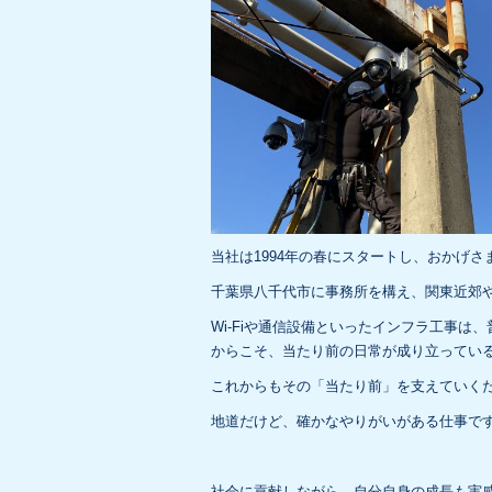
b
o
o
k
当社は1994年の春にスタートし、おかげさ
千葉県八千代市に事務所を構え、関東近郊
Wi-Fiや通信設備といったインフラ工事
からこそ、当たり前の日常が成り立ってい
これからもその「当たり前」を支えていく
地道だけど、確かなやりがいがある仕事で
社会に貢献しながら、自分自身の成長も実